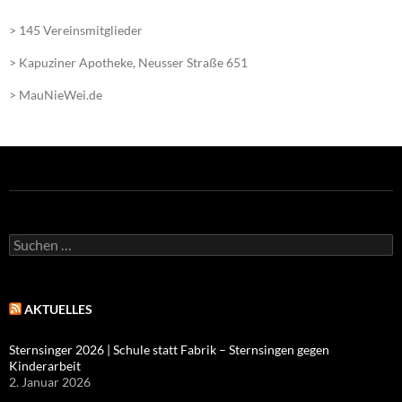
> 145 Vereinsmitglieder
> Kapuziner Apotheke, Neusser Straße 651
> MauNieWei.de
Suchen
nach:
AKTUELLES
Sternsinger 2026 | Schule statt Fabrik – Sternsingen gegen
Kinderarbeit
2. Januar 2026