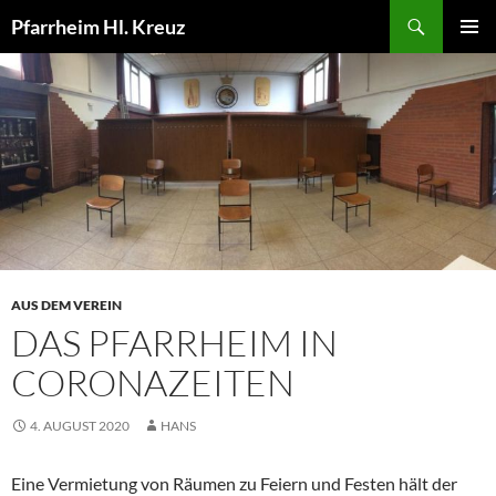
Zum
Suchen
Pfarrheim Hl. Kreuz
Inhalt
PRIMÄR
springen
MENÜ
AUS DEM VEREIN
DAS PFARRHEIM IN
CORONAZEITEN
4. AUGUST 2020
HANS
Eine Vermietung von Räumen zu Feiern und Festen hält der