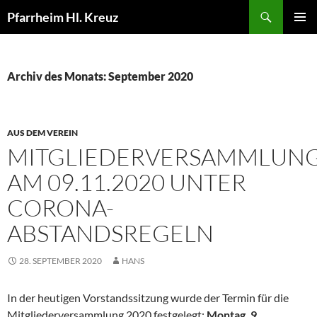
Zum
Suchen
Pfarrheim Hl. Kreuz
Inhalt
PRIMÄR
springen
MENÜ
Archiv des Monats: September 2020
AUS DEM VEREIN
MITGLIEDERVERSAMMLUN
AM 09.11.2020 UNTER
CORONA-
ABSTANDSREGELN
28. SEPTEMBER 2020
HANS
In der heutigen Vorstandssitzung wurde der Termin für die
Mitgliederversammlung 2020 festgelegt:
Montag, 9.