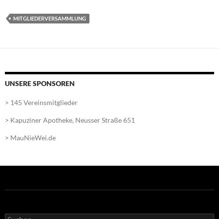
MITGLIEDERVERSAMMLUNG
UNSERE SPONSOREN
> 145 Vereinsmitglieder
> Kapuziner Apotheke, Neusser Straße 651
> MauNieWei.de
Suchen