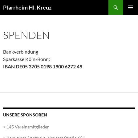
Zum
Suchen
Pfarrheim Hl. Kreuz
Inhalt
PRIMÄR
springen
MENÜ
SPENDEN
Bankverbindung
Sparkasse Köln-Bonn:
IBAN DE05 3705 0198 1900 6272 49
UNSERE SPONSOREN
> 145 Vereinsmitglieder
> Kapuziner Apotheke, Neusser Straße 651