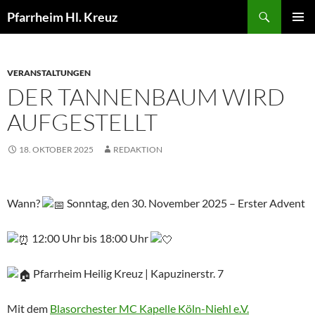
Zum
Suchen
Pfarrheim Hl. Kreuz
Inhalt
PRIMÄR
springen
MENÜ
VERANSTALTUNGEN
DER TANNENBAUM WIRD
AUFGESTELLT
18. OKTOBER 2025
REDAKTION
Wann?
Sonntag, den 30. November 2025 – Erster Advent
12:00 Uhr bis 18:00 Uhr
Pfarrheim Heilig Kreuz | Kapuzinerstr. 7
Mit dem
Blasorchester MC Kapelle Köln-Niehl e.V.