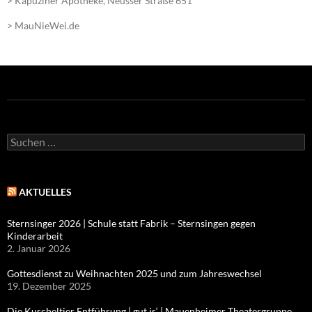
> Kapuziner Apotheke, Neusser Straße 651
> MauNieWei.de
Suchen
nach:
AKTUELLES
Sternsinger 2026 | Schule statt Fabrik – Sternsingen gegen
Kinderarbeit
2. Januar 2026
Gottesdienst zu Weihnachten 2025 und zum Jahreswechsel
19. Dezember 2025
Die Kuscheltier Entführung | gut is‘ | Mauenheimer Theatergruppe