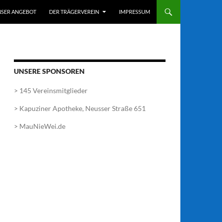
SER ANGEBOT
DER TRÄGERVEREIN
IMPRESSUM
UNSERE SPONSOREN
> 145 Vereinsmitglieder
> Kapuziner Apotheke, Neusser Straße 651
> MauNieWei.de