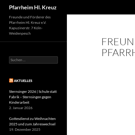
Suchen
Pfarrheim Hl. Kreuz
Zum
Freunde und Förderer des
Pfarrheim Hl. Kreuz e.V.
Inhalt
Kapuzinerstr. 7 Köln-
springen
Weidenpesch
FREUN
PFARRH
Suchen
nach:
AKTUELLES
Sternsinger 2026 | Schule statt
Fabrik – Sternsingen gegen
Kinderarbeit
2. Januar 2026
Gottesdienst zu Weihnachten
2025 und zum Jahreswechsel
19. Dezember 2025