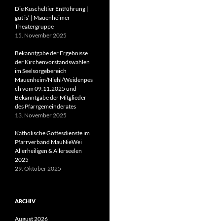
Die Kuscheltier Entführung |
gut is‘ | Mauenheimer
Theatergruppe
15. November 2025
Bekanntgabe der Ergebnisse
der Kirchenvorstandswahlen
im Seelsorgebereich
Mauenheim/Niehl/Weidenpes
ch vom 09.11.2025 und
Bekanntgabe der Mitglieder
des Pfarrgemeinderates
13. November 2025
Katholische Gottesdienste im
Pfarrverband MauNieWei
Allerheiligen & Allerseelen
2025
29. Oktober 2025
ARCHIV
August 2026